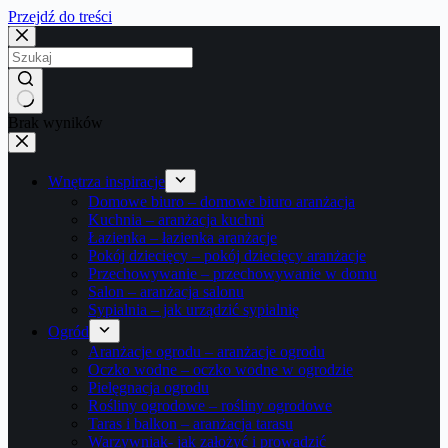
Przejdź do treści
Brak wyników
Wnętrza inspiracje
Domowe biuro – domowe biuro aranżacja
Kuchnia – aranżacja kuchni
Łazienka – łazienka aranżacje
Pokój dziecięcy – pokój dziecięcy aranżacje
Przechowywanie – przechowywanie w domu
Salon – aranżacja salonu
Sypialnia – jak urządzić sypialnię
Ogród
Aranżacje ogrodu – aranżacje ogrodu
Oczko wodne – oczko wodne w ogrodzie
Pielęgnacja ogrodu
Rośliny ogrodowe – rośliny ogrodowe
Taras i balkon – aranżacja tarasu
Warzywniak- jak założyć i prowadzić