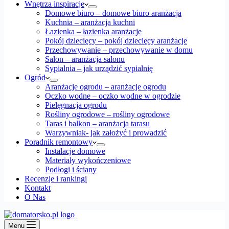
Wnętrza inspiracje
Domowe biuro – domowe biuro aranżacja
Kuchnia – aranżacja kuchni
Łazienka – łazienka aranżacje
Pokój dziecięcy – pokój dziecięcy aranżacje
Przechowywanie – przechowywanie w domu
Salon – aranżacja salonu
Sypialnia – jak urządzić sypialnię
Ogród
Aranżacje ogrodu – aranżacje ogrodu
Oczko wodne – oczko wodne w ogrodzie
Pielęgnacja ogrodu
Rośliny ogrodowe – rośliny ogrodowe
Taras i balkon – aranżacja tarasu
Warzywniak- jak założyć i prowadzić
Poradnik remontowy
Instalacje domowe
Materiały wykończeniowe
Podłogi i ściany
Recenzje i rankingi
Kontakt
O Nas
Menu