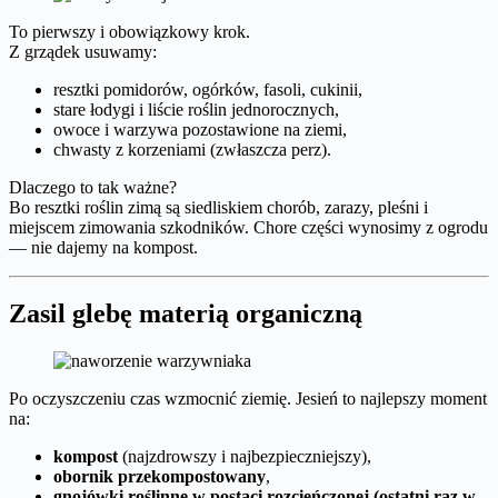
To pierwszy i obowiązkowy krok.
Z grządek usuwamy:
resztki pomidorów, ogórków, fasoli, cukinii,
stare łodygi i liście roślin jednorocznych,
owoce i warzywa pozostawione na ziemi,
chwasty z korzeniami (zwłaszcza perz).
Dlaczego to tak ważne?
Bo resztki roślin zimą są siedliskiem chorób, zarazy, pleśni i
miejscem zimowania szkodników. Chore części wynosimy z ogrodu
— nie dajemy na kompost.
Zasil glebę materią organiczną
Po oczyszczeniu czas wzmocnić ziemię. Jesień to najlepszy moment
na:
kompost
(najzdrowszy i najbezpieczniejszy),
obornik przekompostowany
,
gnojówki roślinne w postaci rozcieńczonej (ostatni raz w