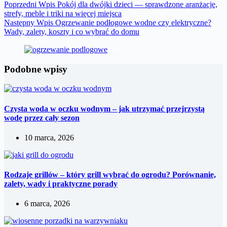
Poprzedni
Wpis
Pokój dla dwójki dzieci — sprawdzone aranżacje,
strefy, meble i triki na więcej miejsca
Następny
Wpis
Ogrzewanie podłogowe wodne czy elektryczne?
Wady, zalety, koszty i co wybrać do domu
Podobne wpisy
Czysta woda w oczku wodnym – jak utrzymać przejrzystą
wodę przez cały sezon
10 marca, 2026
Rodzaje grillów – który grill wybrać do ogrodu? Porównanie,
zalety, wady i praktyczne porady
6 marca, 2026