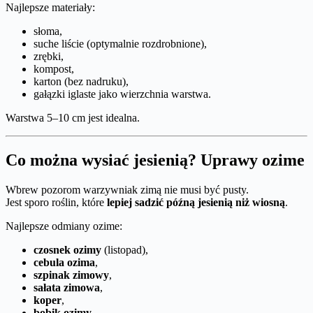
Najlepsze materiały:
słoma,
suche liście (optymalnie rozdrobnione),
zrębki,
kompost,
karton (bez nadruku),
gałązki iglaste jako wierzchnia warstwa.
Warstwa 5–10 cm jest idealna.
Co można wysiać jesienią? Uprawy ozime
Wbrew pozorom warzywniak zimą nie musi być pusty.
Jest sporo roślin, które
lepiej sadzić późną jesienią niż wiosną
.
Najlepsze odmiany ozime:
czosnek ozimy
(listopad),
cebula ozima
,
szpinak zimowy
,
sałata zimowa
,
koper
,
bobik ozimy
,