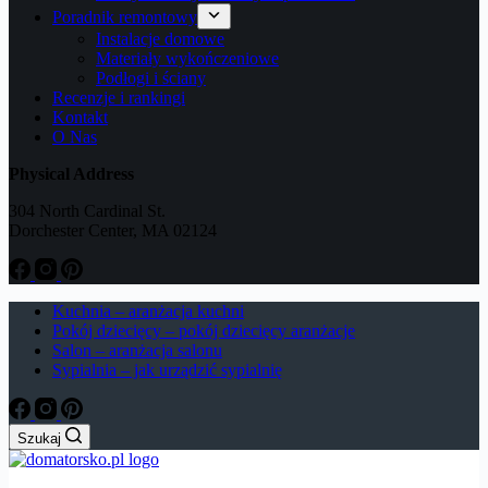
Poradnik remontowy
Instalacje domowe
Materiały wykończeniowe
Podłogi i ściany
Recenzje i rankingi
Kontakt
O Nas
Physical Address
304 North Cardinal St.
Dorchester Center, MA 02124
Kuchnia – aranżacja kuchni
Pokój dziecięcy – pokój dziecięcy aranżacje
Salon – aranżacja salonu
Sypialnia – jak urządzić sypialnię
Szukaj